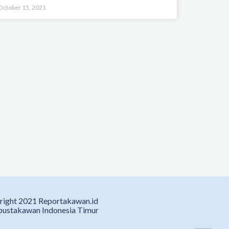
October 15, 2021
right 2021 Reportakawan.id
pustakawan Indonesia Timur