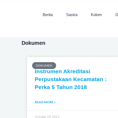
Skip
to
Berita
Sastra
Kolom
G
content
Dokumen
Page
Page
Page
Page
DOKUMEN
Instrumen Akreditasi
Perpustakaan Kecamatan :
Perka 5 Tahun 2018
READ MORE »
October 29, 2021