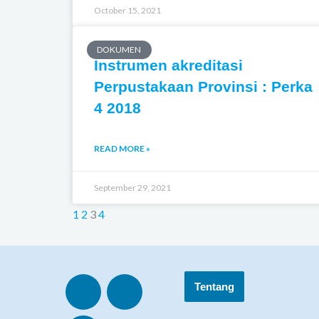
October 15, 2021
DOKUMEN
Instrumen akreditasi
Perpustakaan Provinsi : Perka
4 2018
READ MORE »
September 29, 2021
1
2
3
4
Y
T
I
Tentang
o
i
n