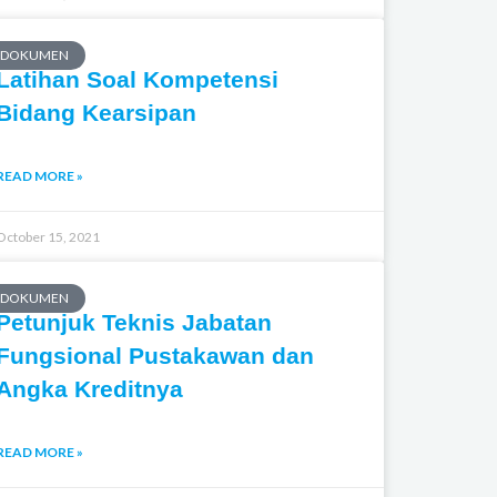
m
DOKUMEN
Latihan Soal Kompetensi
Bidang Kearsipan
READ MORE »
October 15, 2021
DOKUMEN
Petunjuk Teknis Jabatan
Fungsional Pustakawan dan
Angka Kreditnya
READ MORE »