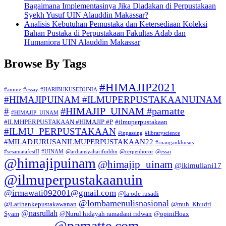
Bagaimana Implementasinya Jika Diadakan di Perpustakaan
Syekh Yusuf UIN Alauddin Makassar?
Analisis Kebutuhan Pemustaka dan Ketersediaan Koleksi
Bahan Pustaka di Perpustakaan Fakultas Adab dan
Humaniora UIN Alauddin Makassar
Browse By Tags
#HIMAJIP2021
#anime
#essay
#HARIBUKUSEDUNIA
#HIMAJIPUINAM #ILMUPERPUSTAKAANUINAM
#HIMAJIP_UINAM #pamatte
#
#HIMAJIP_UINAM
#ILMHPERPUSTAKAAN #HIMAJIP #P
#ilmuperpustakaan
#ILMU_PERPUSTAKAAN
#inpassing
#libraryscience
#MILADJURUSANILMUPERPUSTAKAAN22
#ruangankhusus
#sesamatafestII
#UINAM
@ardiansyaharifuddin
@cerpenhoror
@essai
@himajipuinam
@himajip_uinam
@ikimuliani17
@ilmuperpustakaanuin
@irmawati092001@gmail.com
@la ode rusadi
@lombamenulisnasional
@Latihankepustakawanan
@muh. Khudri
@nasrullah
Syam
@Nurul hidayah ramadani ridwan
@opiniHoax
@pamatte.com