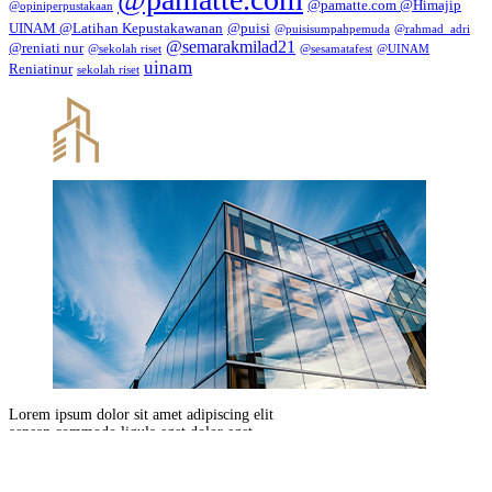
@pamatte.com @Himajip
@opiniperpustakaan
UINAM @Latihan Kepustakawanan
@puisi
@puisisumpahpemuda
@rahmad_adri
@semarakmilad21
@reniati nur
@sekolah riset
@sesamatafest
@UINAM
uinam
Reniatinur
sekolah riset
Lorem ipsum dolor sit amet adipiscing elit
aenean commodo ligula eget dolor eget
natoque penatibus sociis et magnis dis
parturient montes quam felis