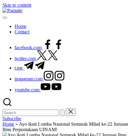
Skip to content
Home
Contact
facebook.com
twitter.com
t.me
instagram.com
youtube.com
Subscribe
Home
»
Ayo ikuti Lomba Nasional Semarak Milad ke-22 Jurusan
Ilmu Perpustakaan UINAM!