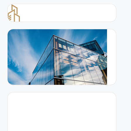
Lorem ipsum dolor sit amet adipiscing elit
aenean commodo ligula eget dolor eget
natoque penatibus sociis et magnis dis
parturient montes quam felis