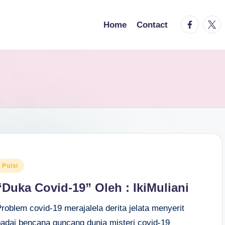
facebook.
twitt
Home
Contact
osted
Puisi
n
“Duka Covid-19” Oleh : IkiMuliani
roblem covid-19 merajalela derita jelata menyerit
badai bencana guncang dunia misteri covid-19