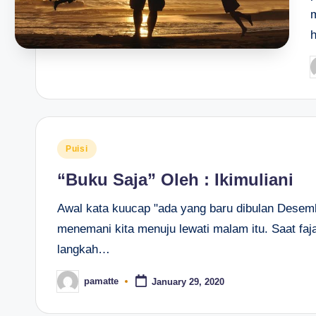
P
b
Posted
Puisi
in
“Buku Saja” Oleh : Ikimuliani
Awal kata kuucap "ada yang baru dibulan Desem
menemani kita menuju lewati malam itu. Saat faj
langkah…
pamatte
January 29, 2020
Posted
by