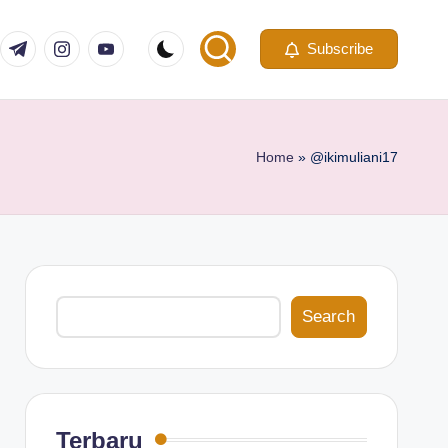
com
er.com
t.me
instagram.com
youtube.com
Subscribe
Home
»
@ikimuliani17
Search
Search
Terbaru