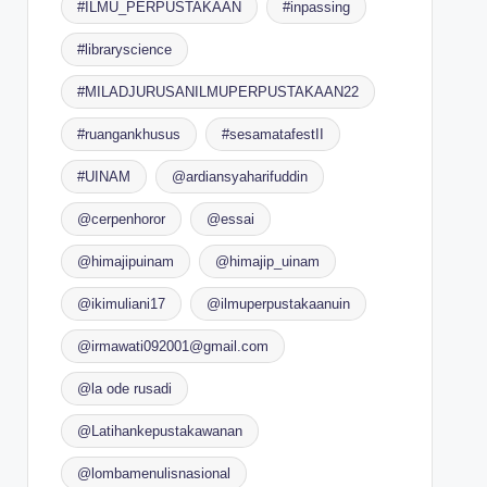
#ILMU_PERPUSTAKAAN
#inpassing
#libraryscience
#MILADJURUSANILMUPERPUSTAKAAN22
#ruangankhusus
#sesamatafestII
#UINAM
@ardiansyaharifuddin
@cerpenhoror
@essai
@himajipuinam
@himajip_uinam
@ikimuliani17
@ilmuperpustakaanuin
@irmawati092001@gmail.com
@la ode rusadi
@Latihankepustakawanan
@lombamenulisnasional