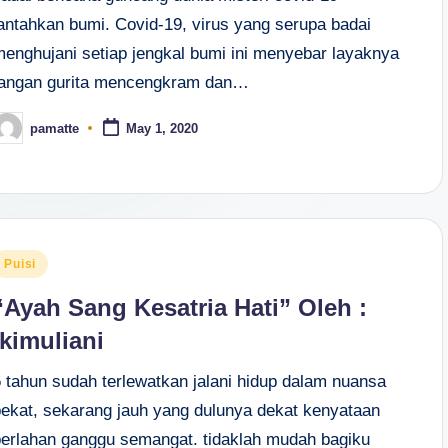
lantahkan bumi. Covid-19, virus yang serupa badai
menghujani setiap jengkal bumi ini menyebar layaknya
tangan gurita mencengkram dan…
pamatte
May 1, 2020
osted
y
osted
Puisi
n
“Ayah Sang Kesatria Hati” Oleh :
Ikimuliani
5 tahun sudah terlewatkan jalani hidup dalam nuansa
pekat, sekarang jauh yang dulunya dekat kenyataan
perlahan ganggu semangat. tidaklah mudah bagiku