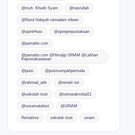
@muh. Khudri Syam
@nasrullah
@Nurul hidayah ramadani ridwan
@opiniHoax
@opiniperpustakaan
@pamatte.com
@pamatte.com @Himajip UINAM @Latihan
Kepustakawanan
@puisi
@puisisumpahpemuda
@rahmad_adri
@reniati nur
@sekolah riset
@semarakmilad21
@sesamatafest
@UINAM
Reniatinur
sekolah riset
uinam