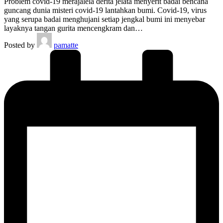
Problem covid-19 merajalela derita jelata menyerit badai bencana
guncang dunia misteri covid-19 lantahkan bumi. Covid-19, virus
yang serupa badai menghujani setiap jengkal bumi ini menyebar
layaknya tangan gurita mencengkram dan…
Posted by
pamatte