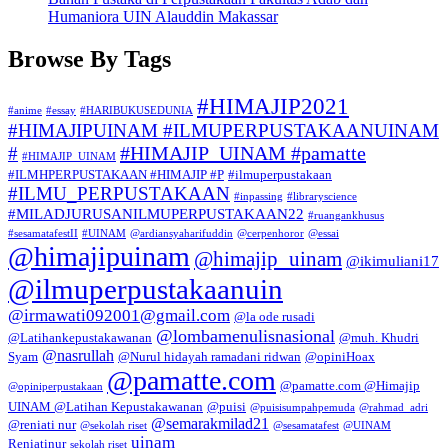
Humaniora UIN Alauddin Makassar
Browse By Tags
#HIMAJIP2021
#anime
#essay
#HARIBUKUSEDUNIA
#HIMAJIPUINAM #ILMUPERPUSTAKAANUINAM
#HIMAJIP_UINAM #pamatte
#
#HIMAJIP_UINAM
#ILMHPERPUSTAKAAN #HIMAJIP #P
#ilmuperpustakaan
#ILMU_PERPUSTAKAAN
#inpassing
#libraryscience
#MILADJURUSANILMUPERPUSTAKAAN22
#ruangankhusus
#sesamatafestII
#UINAM
@ardiansyaharifuddin
@cerpenhoror
@essai
@himajipuinam
@himajip_uinam
@ikimuliani17
@ilmuperpustakaanuin
@irmawati092001@gmail.com
@la ode rusadi
@lombamenulisnasional
@Latihankepustakawanan
@muh. Khudri
@nasrullah
Syam
@Nurul hidayah ramadani ridwan
@opiniHoax
@pamatte.com
@pamatte.com @Himajip
@opiniperpustakaan
UINAM @Latihan Kepustakawanan
@puisi
@puisisumpahpemuda
@rahmad_adri
@semarakmilad21
@reniati nur
@sekolah riset
@sesamatafest
@UINAM
uinam
Reniatinur
sekolah riset