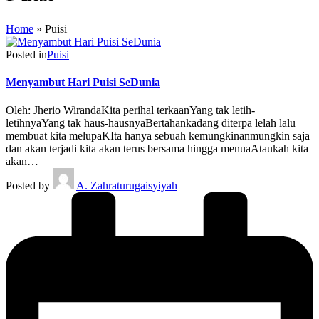
Home
»
Puisi
Posted in
Puisi
Menyambut Hari Puisi SeDunia
Oleh: Jherio WirandaKita perihal terkaanYang tak letih-
letihnyaYang tak haus-hausnyaBertahankadang diterpa lelah lalu
membuat kita melupaKIta hanya sebuah kemungkinanmungkin saja
dan akan terjadi kita akan terus bersama hingga menuaAtaukah kita
akan…
Posted by
A. Zahraturugaisyiyah