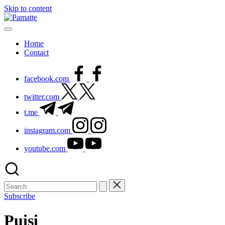
Skip to content
Home
Contact
facebook.com
twitter.com
t.me
instagram.com
youtube.com
Subscribe
Puisi