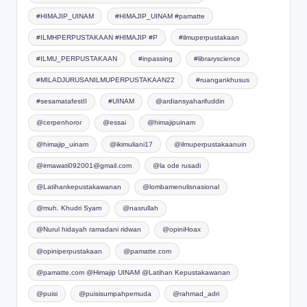
#HIMAJIP_UINAM
#HIMAJIP_UINAM #pamatte
#ILMHPERPUSTAKAAN #HIMAJIP #P
#ilmuperpustakaan
#ILMU_PERPUSTAKAAN
#inpassing
#libraryscience
#MILADJURUSANILMUPERPUSTAKAAN22
#ruangankhusus
#sesamatafestII
#UINAM
@ardiansyaharifuddin
@cerpenhoror
@essai
@himajipuinam
@himajip_uinam
@ikimuliani17
@ilmuperpustakaanuin
@irmawati092001@gmail.com
@la ode rusadi
@Latihankepustakawanan
@lombamenulisnasional
@muh. Khudri Syam
@nasrullah
@Nurul hidayah ramadani ridwan
@opiniHoax
@opiniperpustakaan
@pamatte.com
@pamatte.com @Himajip UINAM @Latihan Kepustakawanan
@puisi
@puisisumpahpemuda
@rahmad_adri