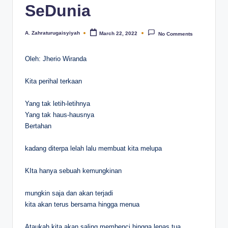
SeDunia
A. Zahraturugaisyiyah
March 22, 2022
No Comments
Posted
by
Oleh: Jherio Wiranda
Kita perihal terkaan
Yang tak letih-letihnya
Yang tak haus-hausnya
Bertahan
kadang diterpa lelah lalu membuat kita melupa
KIta hanya sebuah kemungkinan
mungkin saja dan akan terjadi
kita akan terus bersama hingga menua
Ataukah kita akan saling membenci hingga lepas tua