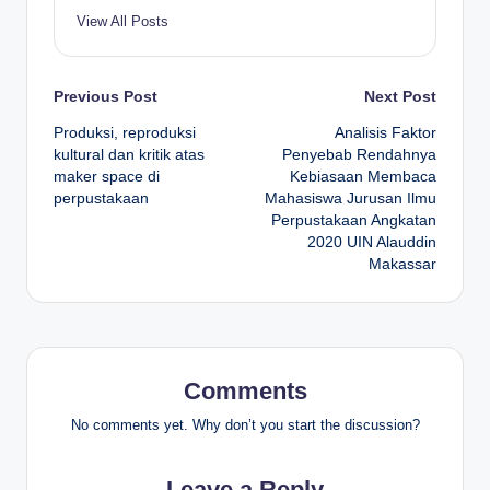
View All Posts
Post
Previous Post
Next Post
Produksi, reproduksi
Analisis Faktor
navigation
kultural dan kritik atas
Penyebab Rendahnya
maker space di
Kebiasaan Membaca
perpustakaan
Mahasiswa Jurusan Ilmu
Perpustakaan Angkatan
2020 UIN Alauddin
Makassar
Comments
No comments yet. Why don’t you start the discussion?
Leave a Reply