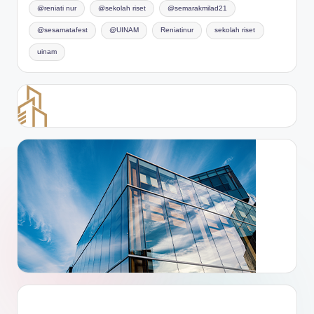
@reniati nur
@sekolah riset
@semarakmilad21
@sesamatafest
@UINAM
Reniatinur
sekolah riset
uinam
Lorem ipsum dolor sit amet adipiscing elit