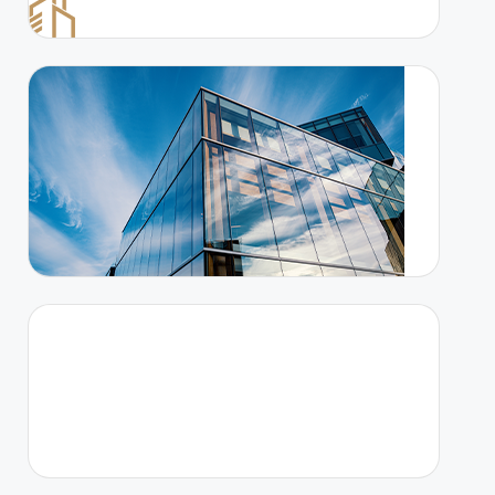
Lorem ipsum dolor sit amet adipiscing elit
aenean commodo ligula eget dolor eget
natoque penatibus sociis et magnis dis
parturient montes quam felis