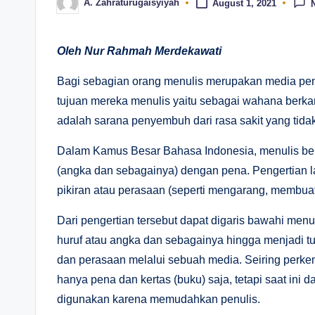
A. Zahraturugaisyiyah
August 1, 2021
Posted
by
Oleh Nur Rahmah Merdekawati
Bagi sebagian orang menulis merupakan media penu
tujuan mereka menulis yaitu sebagai wahana berka
adalah sarana penyembuh dari rasa sakit yang tidak
Dalam Kamus Besar Bahasa Indonesia, menulis beras
(angka dan sebagainya) dengan pena. Pengertian 
pikiran atau perasaan (seperti mengarang, membuat 
Dari pengertian tersebut dapat digaris bawahi me
huruf atau angka dan sebagainya hingga menjadi tul
dan perasaan melalui sebuah media. Seiring perk
hanya pena dan kertas (buku) saja, tetapi saat ini 
digunakan karena memudahkan penulis.