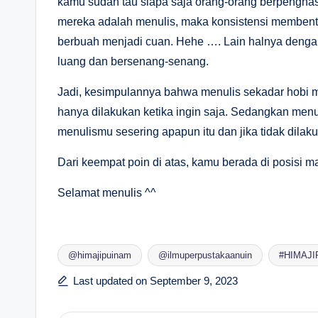
kamu sudah tau siapa saja orang-orang berpenghasi
mereka adalah menulis, maka konsistensi membentuk
berbuah menjadi cuan. Hehe …. Lain halnya denga
luang dan bersenang-senang.
Jadi, kesimpulannya bahwa menulis sekadar hobi 
hanya dilakukan ketika ingin saja. Sedangkan men
menulismu sesering apapun itu dan jika tidak dila
Dari keempat poin di atas, kamu berada di posisi 
Selamat menulis ^^
@himajipuinam
@ilmuperpustakaanuin
#HIMAJI
Tags:
Last updated on September 9, 2023