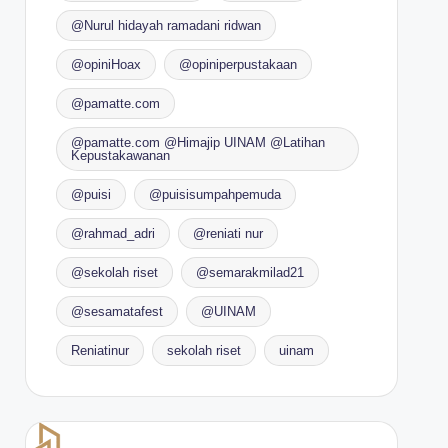
@Nurul hidayah ramadani ridwan
@opiniHoax
@opiniperpustakaan
@pamatte.com
@pamatte.com @Himajip UINAM @Latihan
Kepustakawanan
@puisi
@puisisumpahpemuda
@rahmad_adri
@reniati nur
@sekolah riset
@semarakmilad21
@sesamatafest
@UINAM
Reniatinur
sekolah riset
uinam