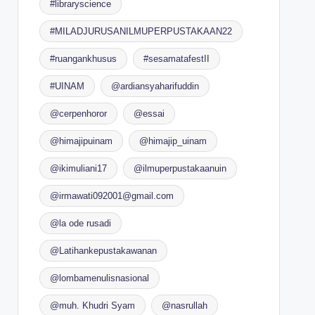
#libraryscience
#MILADJURUSANILMUPERPUSTAKAAN22
#ruangankhusus
#sesamatafestII
#UINAM
@ardiansyaharifuddin
@cerpenhoror
@essai
@himajipuinam
@himajip_uinam
@ikimuliani17
@ilmuperpustakaanuin
@irmawati092001@gmail.com
@la ode rusadi
@Latihankepustakawanan
@lombamenulisnasional
@muh. Khudri Syam
@nasrullah