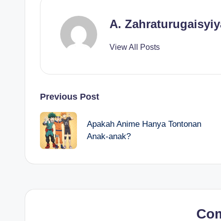
A. Zahraturugaisyi
View All Posts
Post
Previous Post
navigation
Apakah Anime Hanya Tontonan
Anak-anak?
Co