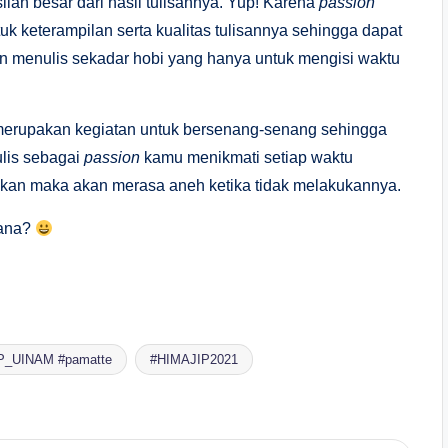
lan besar dari hasil tulisannya. Yup! Karena
passion
 keterampilan serta kualitas tulisannya sehingga dapat
n menulis sekadar hobi yang hanya untuk mengisi waktu
merupakan kegiatan untuk bersenang-senang sehingga
ulis sebagai
passion
kamu menikmati setiap waktu
kukan maka akan merasa aneh ketika tidak melakukannya.
mana?
P_UINAM #pamatte
#HIMAJIP2021