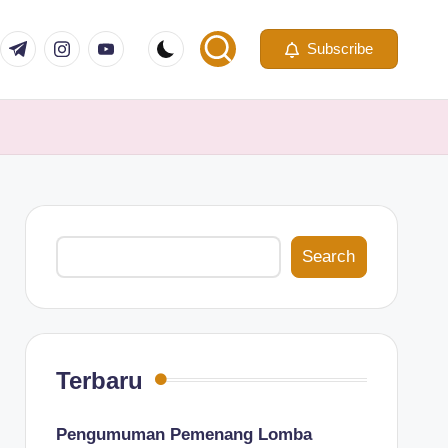
com
er.com
t.me
instagram.com
youtube.com
Subscribe
Search
Search
Terbaru
Pengumuman Pemenang Lomba