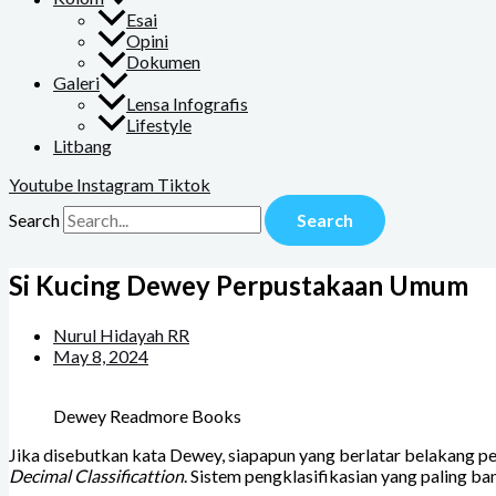
Esai
Opini
Dokumen
Galeri
Lensa Infografis
Lifestyle
Litbang
Youtube
Instagram
Tiktok
Search
Search
Si Kucing Dewey Perpustakaan Umum
Nurul Hidayah RR
May 8, 2024
Dewey Readmore Books
Jika disebutkan kata Dewey, siapapun yang berlatar belakang per
Decimal Classificattion
. Sistem pengklasifikasian yang paling 