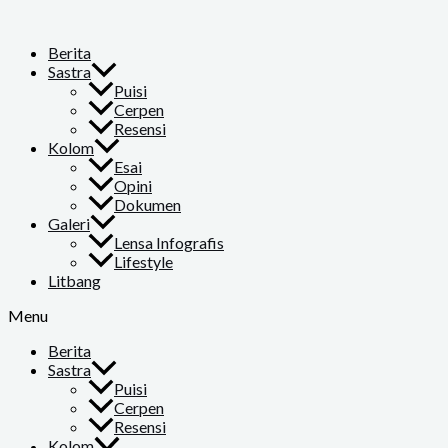
Skip
to
content
Berita
Sastra
Puisi
Cerpen
Resensi
Kolom
Esai
Opini
Dokumen
Galeri
Lensa Infografis
Lifestyle
Litbang
Menu
Berita
Sastra
Puisi
Cerpen
Resensi
Kolom