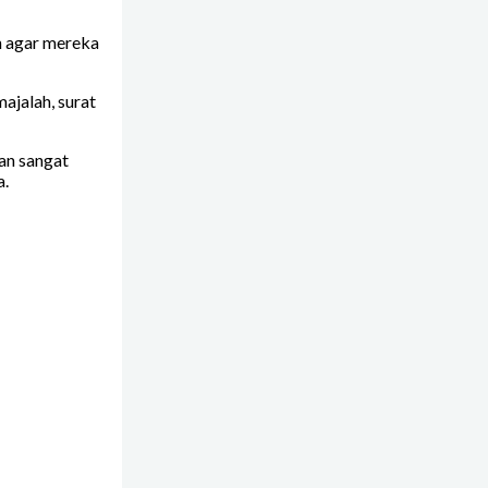
n agar mereka
ajalah, surat
an sangat
a.