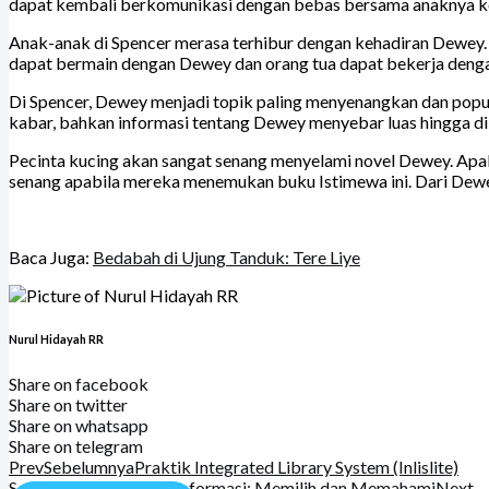
dapat kembali berkomunikasi dengan bebas bersama anaknya ke
Anak-anak di Spencer merasa terhibur dengan kehadiran Dewey.
dapat bermain dengan Dewey dan orang tua dapat bekerja deng
Di Spencer, Dewey menjadi topik paling menyenangkan dan popula
kabar, bahkan informasi tentang Dewey menyebar luas hingga di 
Pecinta kucing akan sangat senang menyelami novel Dewey. Apa
senang apabila mereka menemukan buku Istimewa ini. Dari Dewey
Baca Juga:
Bedabah di Ujung Tanduk: Tere Liye
Nurul Hidayah RR
Share on facebook
Share on twitter
Share on whatsapp
Share on telegram
Prev
Sebelumnya
Praktik Integrated Library System (Inlislite)
Selanjutnya
Membaca Informasi; Memilih dan Memahami
Next