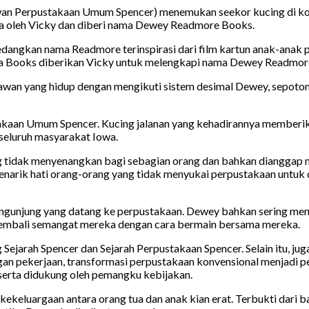
kawan Perpustakaan Umum Spencer) menemukan seekor kucing di k
ra oleh Vicky dan diberi nama Dewey Readmore Books.
sedangkan nama Readmore terinspirasi dari film kartun anak-anak 
a Books diberikan Vicky untuk melengkapi nama Dewey Readmor
an yang hidup dengan mengikuti sistem desimal Dewey, sepoton
takaan Umum Spencer. Kucing jalanan yang kehadirannya memberi
seluruh masyarakat Iowa.
g tidak menyenangkan bagi sebagian orang dan bahkan dianggap
enarik hati orang-orang yang tidak menyukai perpustakaan untuk
engunjung yang datang ke perpustakaan. Dewey bahkan sering me
embali semangat mereka dengan cara bermain bersama mereka.
ng Sejarah Spencer dan Sejarah Perpustakaan Spencer. Selain itu, j
an pekerjaan, transformasi perpustakaan konvensional menjadi 
serta didukung oleh pemangku kebijakan.
kekeluargaan antara orang tua dan anak kian erat. Terbukti dari 