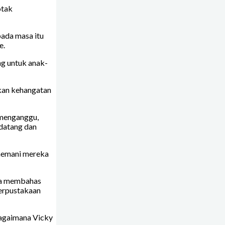
otak
pada masa itu
e.
g untuk anak-
kan kehangatan
 menganggu,
 datang dan
nemani mereka
uga membahas
perpustakaan
bagaimana Vicky