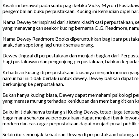
Kisah ini berawal pada suatu pagi ketika Vicky Myron (Pusta
pengembalian buku perpustakaan. Kucing ini kemudian dipeliha
Nama Dewey terinspirasi dari sistem klasifikasi perpustakaan, 
yang menayangkan seekor kucing bernama O.G. Readmore, nam
Nama Dewey Readmore Books diperuntukkan bagi para pustakaw
anak, dan sepotong lagi untuk semua orang.
Dewey tinggal di perpustakaan dan menjadi bagian dari Perpus
bagi pustakawan dan pengunjung perpustakaan, bahkan kepada 
Kehadiran kucing di perpustakaan biasanya menjadi momen yan
namun hal ini tidak berlaku untuk dewey. Dewey bahkan dapat m
berkunjung ke perpustakaan.
Bukan hanya kucing biasa, Dewey dapat memahami psikologi p
yang merasa murung terhadap kehidupan dan membangkitkan k
Buku ini tidak hanya tentang si Kucing Dewey, tetapi juga tenta
bagaimana seharusnya perpustakaan dapat menjadi bank lowong
modern dan cara agar perpustakaan dapat menjadi pusat publik 
Selain itu, semenjak kehadiran Dewey di perpustakaan hubungan 